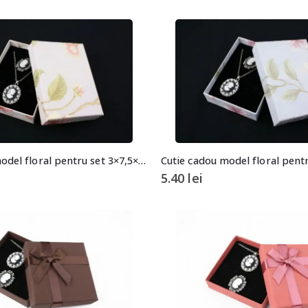
Cutie cadou model floral pentru set 3×7,5×10,5cm
5.40
lei