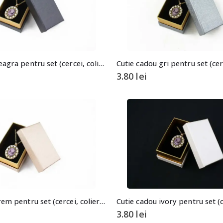
Cutie cadou neagra pentru set (cercei, colier si inel)
3.80
lei
Cutie cadou crem pentru set (cercei, colier si inel)
3.80
lei