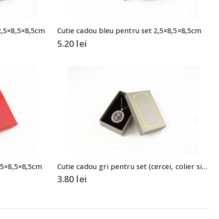
2,5×8,5×8,5cm
Cutie cadou bleu pentru set 2,5×8,5×8,5cm
5.20
lei
2,5×8,5×8,5cm
Cutie cadou gri pentru set (cercei, colier si inel)
3.80
lei