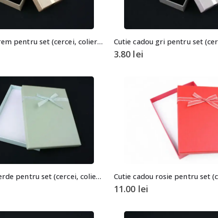
Cutie cadou crem pentru set (cercei, colier si inel)
3.80
lei
Cutie cadou verde pentru set (cercei, colier si inel)
11.00
lei