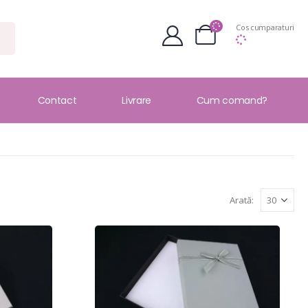
Cos cumparaturi
Contact
Livrare
Cum comand?
Arată: