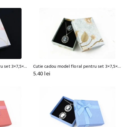
Cutie cadou model floral pentru set 3×7,5×10,5cm
Cutie cadou model floral pentru set 3×7,5×10,5cm
5.40
lei