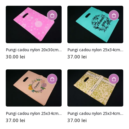
Pungi cadou nylon 20x30cm (aprox. 100 buc. +/- 2 buc.)
Pungi cadou nylon 25x34cm (aprox. 100 buc. +/- 2 buc.)
30.00
lei
37.00
lei
Pungi cadou nylon 25x34cm (aprox. 100 buc. +/- 2 buc.)
Pungi cadou nylon 25x34cm (aprox. 100 buc. +/- 2 buc.)
37.00
lei
37.00
lei