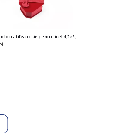
Cutie cadou catifea rosie pentru inel 4,2×5,8×6,5cm
ei