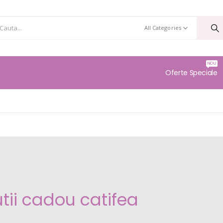
All Categories
NOU
Oferte Speciale
tii cadou catifea