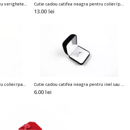
Cutie cadou catifea rosie pentru verighete/inele 3×4,7×4,2cm
Cutie cadou catifea neagra pentru colier/pandantiv 3,5×6,5×10cm
13.00
lei
Cutie cadou catifea rosie pentru colier/pandantiv
Cutie cadou catifea neagra pentru inel sau cercei 3x5x5,5cm
6.00
lei