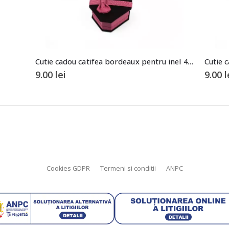
Cutie cadou catifea bordeaux pentru inel 4,2×5,8×6,5cm
9.00
lei
9.00
l
Cookies GDPR
Termeni si conditii
ANPC