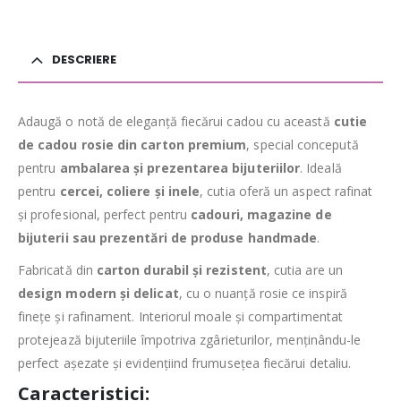
DESCRIERE
Adaugă o notă de eleganță fiecărui cadou cu această
cutie
de cadou rosie din carton premium
, special concepută
pentru
ambalarea și prezentarea bijuteriilor
. Ideală
pentru
cercei, coliere și inele
, cutia oferă un aspect rafinat
și profesional, perfect pentru
cadouri, magazine de
bijuterii sau prezentări de produse handmade
.
Fabricată din
carton durabil și rezistent
, cutia are un
design modern și delicat
, cu o nuanță rosie ce inspiră
finețe și rafinament. Interiorul moale și compartimentat
protejează bijuteriile împotriva zgârieturilor, menținându-le
perfect așezate și evidențiind frumusețea fiecărui detaliu.
Caracteristici: