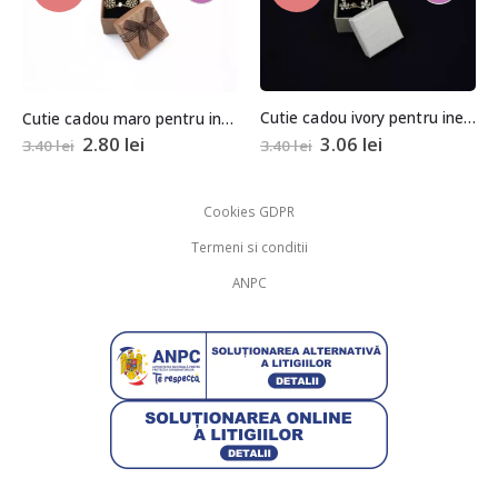
Cutie cadou ivory pentru inel sau cercei 3,5×4,5×4,5cm
Cutie cadou catifea grena pentru 
Cutie cadou maro pentru inel/cercei 3,5×4,5×4,5cm
3.06
lei
10.00
lei
3.40
lei
Cookies GDPR
Termeni si conditii
ANPC