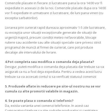
Comenzile plasate in fiecare zi lucratoare pana la ora 14:00 vor fi
expediate in aceeasi zi de la noi. Comenzile plasate dupa ora 14:00
vor fi expediate in urmatoare zi lucratoare, de luni pana vineri (cu
exceptia sarbatorilor).
Livrarea prin curierat rapid dureaza aproximativ 1-5 zile lucratoare,
cu excepția unor situații excepționale generate de situații de
urgență majoră, precum: condiții meteo nefavorabile, blocaje
rutiere sau accidente sau alte situații speciale care privesc strict
programul de muncă al firmei de curierat, care pot produce
decalaje ale intervalului de livrare.
4.Pot completa sau modifica o comanda deja plasata?
Desigur, puteti modifica o comanda deja plasata dar trebuie sa va
asigurati ca nu a fost deja expediata. Pentru a vedea acest lucru
trebuie sa va accesati contul si sa verificati statusul comenzii
5. Produsele aflate in reducere pe site-ul nostru nu se vor
cumula cu alte promotii valabile in magazin.
6. Se poate plasa o comanda si telefonic?
Da, exista varianta unei comenzi telefonice. In acest caz
Cumparatorul trebuie sa stie codurile produselor si cantitatea