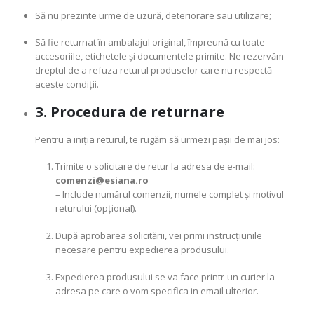
Să nu prezinte urme de uzură, deteriorare sau utilizare;
Să fie returnat în ambalajul original, împreună cu toate
accesoriile, etichetele și documentele primite. Ne rezervăm
dreptul de a refuza returul produselor care nu respectă
aceste condiții.
3. Procedura de returnare
Pentru a iniția returul, te rugăm să urmezi pașii de mai jos:
Trimite o solicitare de retur la adresa de e-mail:
comenzi@esiana.ro
– Include numărul comenzii, numele complet și motivul
returului (opțional).
După aprobarea solicitării, vei primi instrucțiunile
necesare pentru expedierea produsului.
Expedierea produsului se va face printr-un curier la
adresa pe care o vom specifica in email ulterior.