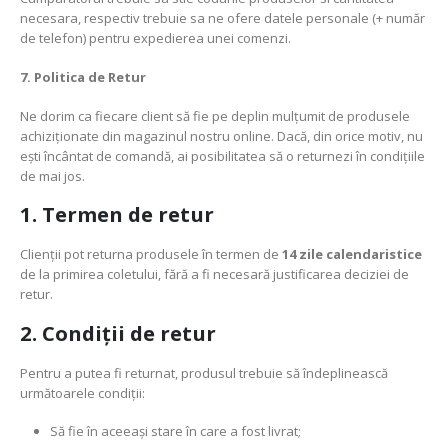
necesara, respectiv trebuie sa ne ofere datele personale (+ număr
de telefon) pentru expedierea unei comenzi.
7. Politica de Retur
Ne dorim ca fiecare client să fie pe deplin mulțumit de produsele
achiziționate din magazinul nostru online. Dacă, din orice motiv, nu
ești încântat de comandă, ai posibilitatea să o returnezi în condițiile
de mai jos.
1. Termen de retur
Clienții pot returna produsele în termen de
14 zile calendaristice
de la primirea coletului, fără a fi necesară justificarea deciziei de
retur.
2. Condiții de retur
Pentru a putea fi returnat, produsul trebuie să îndeplinească
următoarele condiții:
Să fie în aceeași stare în care a fost livrat;