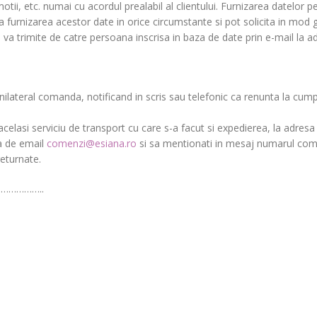
otii, etc. numai cu acordul prealabil al clientului. Furnizarea datelor
uza furnizarea acestor date in orice circumstante si pot solicita in mod
se va trimite de catre persoana inscrisa in baza de date prin e-mail l
teral comanda, notificand in scris sau telefonic ca renunta la cumpar
acelasi serviciu de transport cu care s-a facut si expedierea, la adresa
sa de email
comenzi@esiana.ro
si sa mentionati in mesaj numarul comen
returnate.
…………..