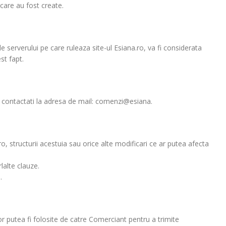
care au fost create.
e serverului pe care ruleaza site-ul Esiana.ro, va fi considerata
st fapt.
ne contactati la adresa de mail: comenzi@esiana.
o, structurii acestuia sau orice alte modificari ce ar putea afecta
lalte clauze.
.
r putea fi folosite de catre Comerciant pentru a trimite