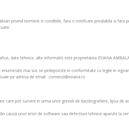
ri privind termenii si conditiile, fara o notificare prealabila si fara 
tuate.
i grafice, date tehnice, alte informatii) este proprietatea ESIANA AMBA
umerate mai sus se pedepseste in conformitate cu legile in vigoare (a
ectuale pe adresa de email : comenzi@esiana.ro
re care pot surveni in urma unor greseli de dactilografiere, lipsa de a
in cauza unor erori de software sau defectiuni tehnice aparute la ser