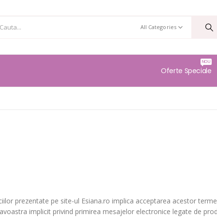
All Categories
NOU
Oferte Speciale
ilor prezentate pe site-ul Esiana.ro implica acceptarea acestor termeni
eavoastra implicit privind primirea mesajelor electronice legate de pro