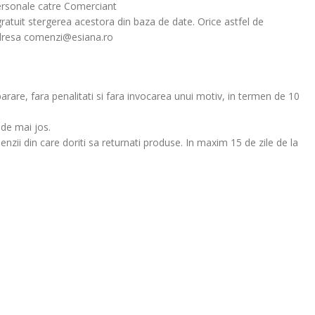
 personale catre Comerciant
 gratuit stergerea acestora din baza de date. Orice astfel de
a adresa comenzi@esiana.ro
are, fara penalitati si fara invocarea unui motiv, in termen de 10
 de mai jos.
zii din care doriti sa returnati produse. In maxim 15 de zile de la