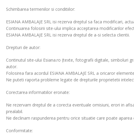
Schimbarea termenilor si conditiilor:
ESIANA AMBALAJE SRL isi rezerva dreptul sa faca modificari, actualiza
Continuarea folosirii site-ului implica acceptarea modificarilor efec
ESIANA AMBALAJE SRL isi rezerva dreptul de a-si selecta clientii.
Drepturi de autor:
Continutul site-ului Esiana.ro (texte, fotografii digitale, simbolur
autor.
Folosirea fara acordul ESIANA AMBALAJE SRL a oricaror elemente en
Ne puteti raporta probleme legate de drepturile proprietetii intel
Corectarea informatiilor eronate:
Ne rezervam dreptul de a corecta eventuale omisiuni, erori in afisa
prealabil.
Ne declinam raspunderea pentru orice situatie care poate aparea d
Conformitate: