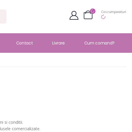
Cos cumparaturi
Contact
Livrare
Cum comand?
 si conditii.
dusele comercializate.