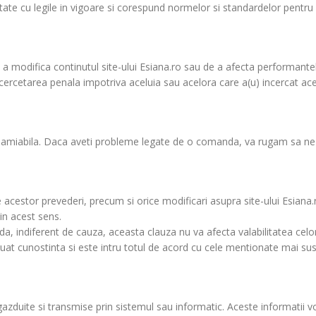
te cu legile in vigoare si corespund normelor si standardelor pentru 
e a modifica continutul site-ului Esiana.ro sau de a afecta performantel
cercetarea penala impotriva aceluia sau acelora care a(u) incercat ace
n cale amiabila. Daca aveti probleme legate de o comanda, va rugam sa 
 acestor prevederi, precum si orice modificari asupra site-ului Esiana.r
 in acest sens.
da, indiferent de cauza, aceasta clauza nu va afecta valabilitatea celor
luat cunostinta si este intru totul de acord cu cele mentionate mai sus
azduite si transmise prin sistemul sau informatic. Aceste informatii vo