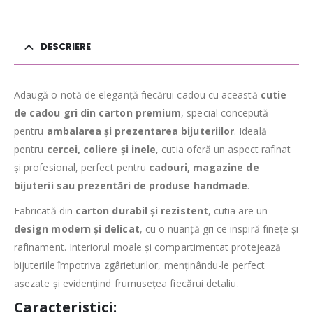
DESCRIERE
Adaugă o notă de eleganță fiecărui cadou cu această
cutie
de cadou gri din carton premium
, special concepută
pentru
ambalarea și prezentarea bijuteriilor
. Ideală
pentru
cercei, coliere și inele
, cutia oferă un aspect rafinat
și profesional, perfect pentru
cadouri, magazine de
bijuterii sau prezentări de produse handmade
.
Fabricată din
carton durabil și rezistent
, cutia are un
design modern și delicat
, cu o nuanță gri ce inspiră finețe și
rafinament. Interiorul moale și compartimentat protejează
bijuteriile împotriva zgârieturilor, menținându-le perfect
așezate și evidențiind frumusețea fiecărui detaliu.
Caracteristici: