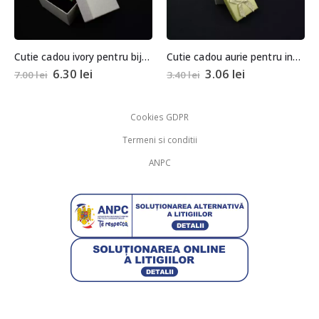
Cutie cadou ivory pentru bijuterii cu pernita 5,5x8x8,5cm
Cutie cadou aurie pentru inel sau cercei 3,5×4,5×4,5cm
ei
3.06
lei
10.00
lei
3.40
lei
Cookies GDPR
Termeni si conditii
ANPC