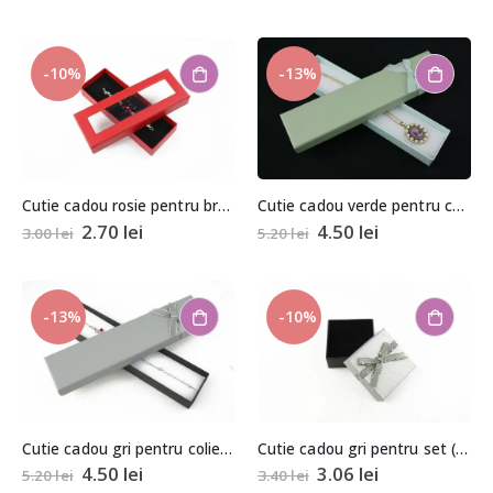
-10%
-13%
Cutie cadou rosie pentru bratara 1,8x4x11,5cm
Cutie cadou verde pentru colier/bratara
2.70
lei
4.50
lei
3.00
lei
5.20
lei
-13%
-10%
Cutie cadou gri pentru colier/bratara
Cutie cadou gri pentru set (cercei, colier si inel)
4.50
lei
3.06
lei
5.20
lei
3.40
lei