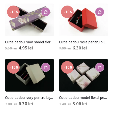
-10%
-10%
Cutie cadou mov model floral pentru colier, bratara sau ceas
Cutie cadou rosie pentru bijuterii cu pernita 5,5x8x8,5cm
4.95
lei
6.30
lei
5.50
lei
7.00
lei
-10%
-10%
Cutie cadou ivory pentru bijuterii cu pernita 5,5x8x8,5cm
Cutie cadou model floral pentru inel/cercei
6.30
lei
3.06
lei
7.00
lei
3.40
lei