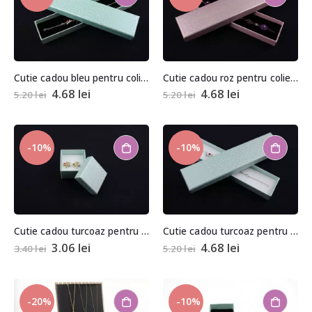
Cutie cadou bleu pentru colier, bratara sau ceas 2x4x20cm
Cutie cadou roz pentru colier, bratara sau ceas 2x4x20cm
4.68
lei
4.68
lei
5.20
lei
5.20
lei
-10%
-10%
Cutie cadou turcoaz pentru inel sau cercei 3,5×4,5×4,5cm
Cutie cadou turcoaz pentru colier, bratara sau ceas 2x4x20cm
3.06
lei
4.68
lei
3.40
lei
5.20
lei
-20%
-10%