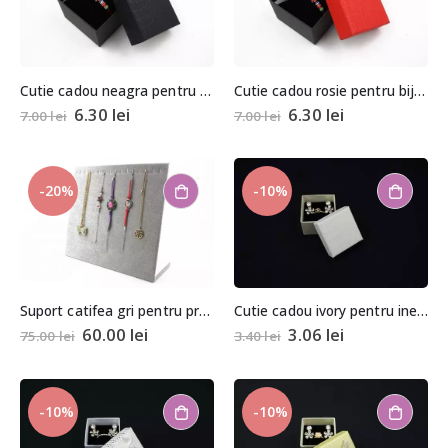
Cutie cadou neagra pentru bijuterii cu pernita 5,5x8x8,5cm
Cutie cadou rosie pentru bijuterii cu pernita 5,5x8x8,5cm
6.30
lei
6.30
lei
7.00
lei
7.00
lei
-20%
-10%
Suport catifea gri pentru prezentare bratari si coliere tip rama 26x32x10cm
Cutie cadou ivory pentru inel sau cercei 3,5×4,5×4,5cm
60.00
lei
3.06
lei
75.00
lei
3.40
lei
-10%
-10%