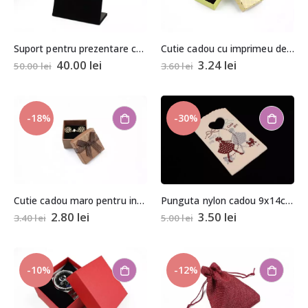
Suport pentru prezentare cercei cu surub tip rama 23x20x8cm
Cutie cadou cu imprimeu decolorat pentru set (cercei, colier si inel) 2,5x5x8cm
40.00
lei
3.24
lei
50.00
lei
3.60
lei
-18%
-30%
Cutie cadou maro pentru inel/cercei 3,5×4,5×4,5cm
Punguta nylon cadou 9x14cm (aprox. 50 buc. +/- 2 buc.)
2.80
lei
3.50
lei
3.40
lei
5.00
lei
-10%
-12%