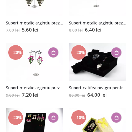
Suport metalic argintiu prezentare cercei
Suport metalic argintiu prezentare cercei
5.60
lei
6.40
lei
7.00
lei
8.00
lei
-20%
-20%
Suport metalic argintiu prezentare cercei
Suport catifea neagra pentru prezentare bratari sau ceasuri 24x27cm
7.20
lei
64.00
lei
9.00
lei
80.00
lei
-20%
-10%