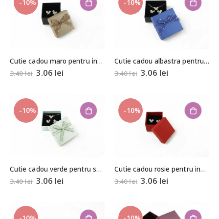
-10%
-10%
Cutie cadou maro pentru inel/cercei 3,5×4,5×4,5cm
Cutie cadou albastra pentru set (cercei, colier si inel) 2,5×5,5×5,5cm
3.06
lei
3.06
lei
3.40
lei
3.40
lei
-10%
-10%
Cutie cadou verde pentru set (cercei, colier si inel) 2,5×5,5×5,5cm
Cutie cadou rosie pentru inel/cercei 3,5×4,5×4,5cm
3.06
lei
3.06
lei
3.40
lei
3.40
lei
-10%
-10%