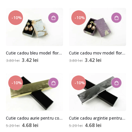
-10%
-10%
Cutie cadou bleu model floral pentru set (cercei, colier si inel)
Cutie cadou mov model floral pentru set (cercei, colier si inel)
3.42
lei
3.42
lei
3.80
lei
3.80
lei
-10%
-10%
Cutie cadou aurie pentru colier/bratara
Cutie cadou argintie pentru colier/bratara
4.68
lei
4.68
lei
5.20
lei
5.20
lei