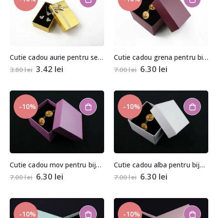
Cutie cadou aurie pentru set (cercei, colier si inel) 2,5x5x8cm
Cutie cadou grena pentru bijuterii cu pernita 5,5x8x8,5cm
3.42
lei
6.30
lei
3.80
lei
7.00
lei
-10%
-10%
Cutie cadou mov pentru bijuterii cu pernita 5,5x8x8,5cm
Cutie cadou alba pentru bijuterii cu pernita 5,5x8x8,5cm
6.30
lei
6.30
lei
7.00
lei
7.00
lei
-10%
-10%