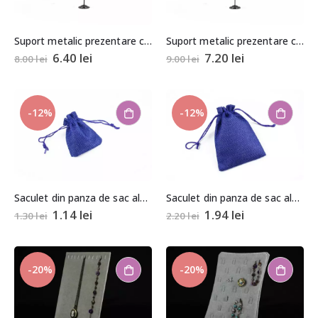
Suport metalic prezentare cercei
Suport metalic prezentare cercei
6.40
lei
7.20
lei
8.00
lei
9.00
lei
-12%
-12%
Saculet din panza de sac albastru aprox. 6,5x9cm
Saculet din panza de sac albastru aprox. 9,5×13,5cm
1.14
lei
1.94
lei
1.30
lei
2.20
lei
-20%
-20%