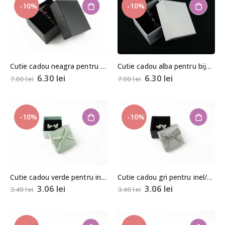
-10%
-10%
Cutie cadou neagra pentru bijuterii cu pernita 5,5x8x8,5cm
Cutie cadou alba pentru bijuterii cu pernita 5,5x8x8,5cm
6.30
lei
6.30
lei
7.00
lei
7.00
lei
-10%
-10%
Cutie cadou verde pentru inel/cercei 3,5×4,5×4,5cm
Cutie cadou gri pentru inel/cercei 3,5×4,5×4,5cm
3.06
lei
3.06
lei
3.40
lei
3.40
lei