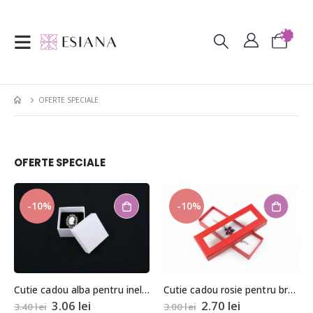
OFERTE SPECIALE
OFERTE SPECIALE
-10%
-10%
Cutie cadou alba pentru inel/cercei
Cutie cadou rosie pentru bratara 1,8x4x11,5cm
3.06
lei
2.70
lei
3.40
lei
3.00
lei