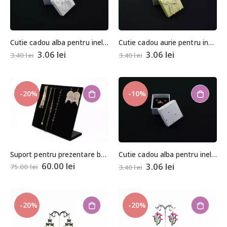
Cutie cadou alba pentru inel sau cercei 3,5×4,5×4,5cm
Cutie cadou aurie pentru inel sau cercei 3,5×4,5×4,5cm
3.06
lei
3.06
lei
3.40
lei
3.40
lei
-20%
-10%
Suport pentru prezentare bratari si coliere tip rama 23x30x10cm
Cutie cadou alba pentru inel sau cercei 3,5×4,5×4,5cm
60.00
lei
3.06
lei
75.00
lei
3.40
lei
-20%
-20%