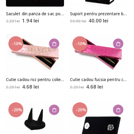
Saculet din panza de sac portocaliu aprox. 9,5×13,5cm
Suport pentru prezentare bratari si coliere tip rama 23x20x8cm
1.94
lei
40.00
lei
2.20
lei
50.00
lei
-10%
-10%
Cutie cadou roz pentru colier, bratara sau ceas 2×4,5×20,5cm
Cutie cadou fucsia pentru colier, bratara sau ceas 2×4,5×20,5cm
4.68
lei
4.68
lei
5.20
lei
5.20
lei
-20%
-20%