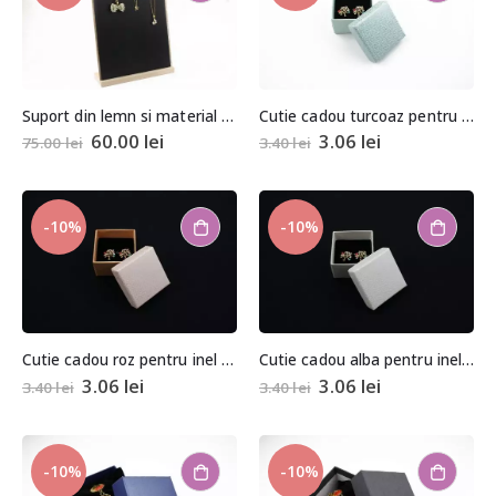
Suport din lemn si material satinat negru pentru coliere sau bratari 25x37cm
Cutie cadou turcoaz pentru inel sau cercei 3,5×4,5×4,5cm
60.00
lei
3.06
lei
75.00
lei
3.40
lei
-10%
-10%
Cutie cadou roz pentru inel sau cercei 3,5×4,5×4,5cm
Cutie cadou alba pentru inel sau cercei 3,5×4,5×4,5cm
3.06
lei
3.06
lei
3.40
lei
3.40
lei
-10%
-10%