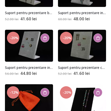
Suport pentru prezentare bratari sau coliere tip rama 24x20cm
Suport pentru prezentare inele, pandantive, brose sau bratari tip rama 24x19cm
41.60
lei
48.00
lei
52.00
lei
60.00
lei
-20%
-20%
Suport pentru prezentare inele sau cercei tip rama 24x20cm
Suport pentru prezentare cercei tip rama 24x20cm
44.80
lei
41.60
lei
56.00
lei
52.00
lei
-12%
-20%