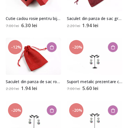
Cutie cadou rosie pentru bijuterii cu pernita 5,5x8x8,5cm
Saculet din panza de sac grena aprox. 9,5×13,5cm
6.30
lei
1.94
lei
7.00
lei
2.20
lei
-12%
-20%
Saculet din panza de sac rosu aprox. 9,5×13,5cm
Suport metalic prezentare cercei
1.94
lei
5.60
lei
2.20
lei
7.00
lei
-20%
-20%