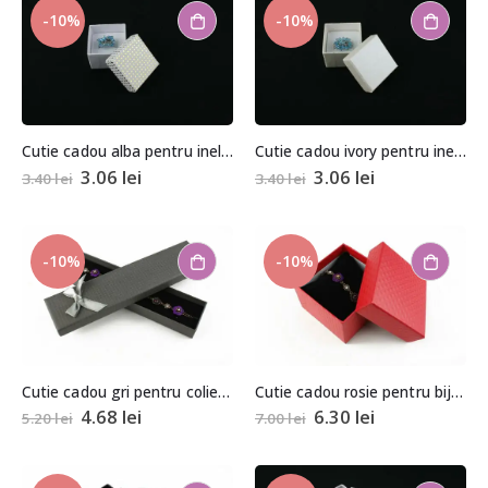
-10%
-10%
Cutie cadou alba pentru inel/cercei
Cutie cadou ivory pentru inel/cercei
3.06
lei
3.06
lei
3.40
lei
3.40
lei
-10%
-10%
Cutie cadou gri pentru colier, bratara sau ceas
Cutie cadou rosie pentru bijuterii cu pernita 5,5x8x8,5cm
4.68
lei
6.30
lei
5.20
lei
7.00
lei