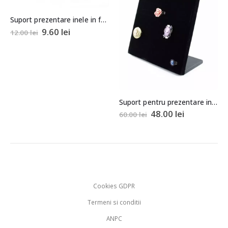
Suport prezentare inele in forma de inima cu 2 tije 7,5×5,5x5cm
9.60
lei
12.00
lei
Suport pentru prezentare inele tip rama 25×20,5x10cm
48.00
lei
60.00
lei
Cookies GDPR
Termeni si conditii
ANPC