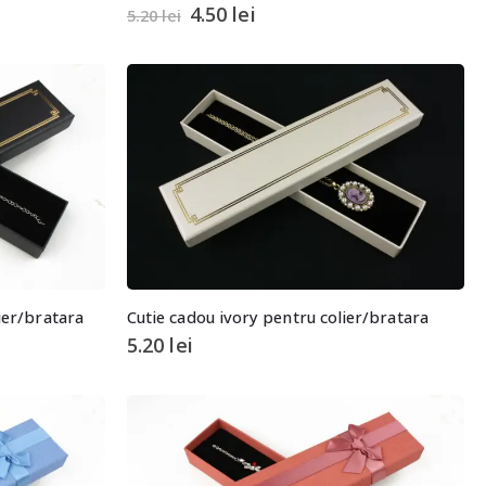
4.50
lei
5.20
lei
ier/bratara
Cutie cadou ivory pentru colier/bratara
5.20
lei