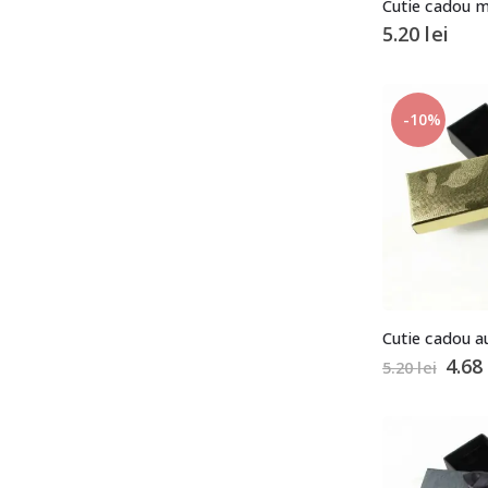
Cutie cadou m
5.20
lei
-10%
Cutie cadou a
4.6
5.20
lei