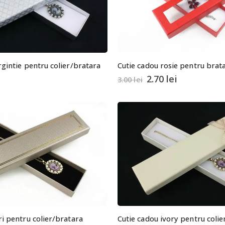
rgintie pentru colier/bratara
2.70
lei
3.00
lei
ri pentru colier/bratara
Cutie cadou ivory pentru colie