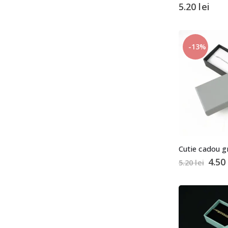
5.20
lei
-13%
Cutie cadou g
4.5
5.20
lei