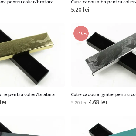
ov pentru colier/bratara
Cutie cadou alba pentru colie
5.20
lei
-10%
urie pentru colier/bratara
Cutie cadou argintie pentru co
8
lei
4.68
lei
5.20
lei