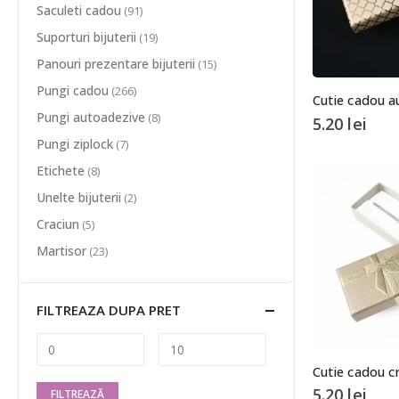
Saculeti cadou
(91)
Suporturi bijuterii
(19)
Panouri prezentare bijuterii
(15)
Pungi cadou
(266)
Cutie cadou a
Pungi autoadezive
(8)
5.20
lei
Pungi ziplock
(7)
Etichete
(8)
Unelte bijuterii
(2)
Craciun
(5)
Martisor
(23)
FILTREAZA DUPA PRET
Cutie cadou c
5.20
lei
FILTREAZĂ