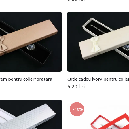
rem pentru colier/bratara
Cutie cadou ivory pentru colie
5.20
lei
-10%