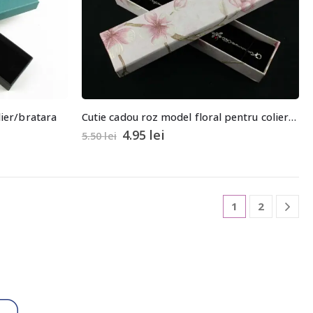
lier/bratara
Cutie cadou roz model floral pentru colier, bratara sau ceas
4.95
lei
5.50
lei
1
2