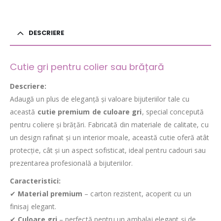
DESCRIERE
Cutie gri pentru colier sau brățară
Descriere:
Adaugă un plus de eleganță și valoare bijuteriilor tale cu
această
cutie premium de culoare gri
, special concepută
pentru coliere și brățări. Fabricată din materiale de calitate, cu
un design rafinat și un interior moale, această cutie oferă atât
protecție, cât și un aspect sofisticat, ideal pentru cadouri sau
prezentarea profesională a bijuteriilor.
Caracteristici:
✔
Material premium
– carton rezistent, acoperit cu un
finisaj elegant.
✔
Culoare gri
– perfectă pentru un ambalaj elegant și de