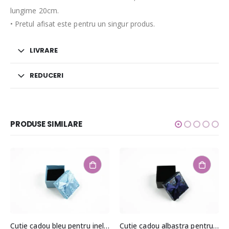
lungime 20cm.
• Pretul afisat este pentru un singur produs.
LIVRARE
REDUCERI
PRODUSE SIMILARE
-10%
Cutie cadou ivory pentru bijuterii cu pernita 5,5x8x8,
Cutie cadou bleu pentru inel/cercei 3,5×4,5×4,5cm
Cutie cadou albastra pentru inel/cercei 3,5×4,5×4,5cm