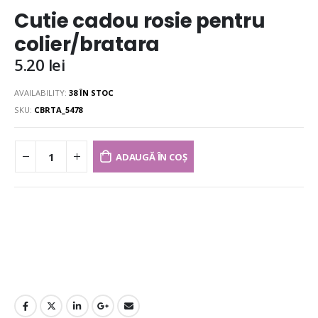
Cutie cadou rosie pentru
colier/bratara
5.20
lei
AVAILABILITY:
38 ÎN STOC
SKU:
CBRTA_5478
ADAUGĂ ÎN COȘ