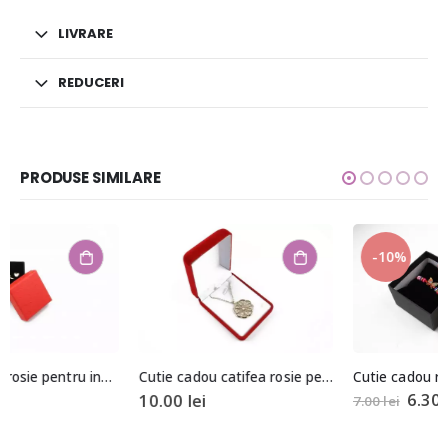
LIVRARE
REDUCERI
PRODUSE SIMILARE
-10%
Cutie cadou rosie pentru bijuterii cu pernita 5,5x8x8,5cm
Cutie cadou catifea rosie pentru colier/pandantiv
6.30
lei
10.00
lei
7.00
lei