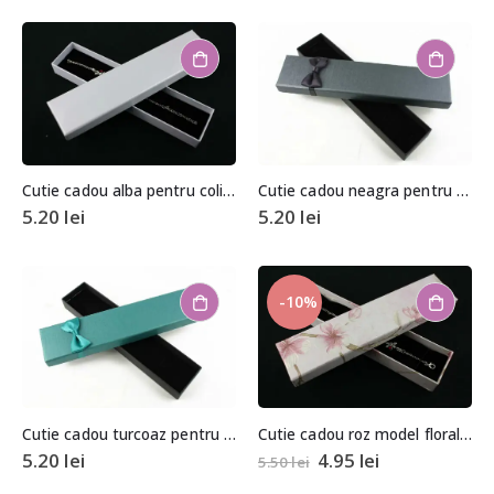
Cutie cadou alba pentru colier/bratara
Cutie cadou neagra pentru colier/bratara
5.20
lei
5.20
lei
-10%
Cutie cadou turcoaz pentru colier/bratara
Cutie cadou roz model floral pentru colier, bratara sau ceas
5.20
lei
4.95
lei
5.50
lei