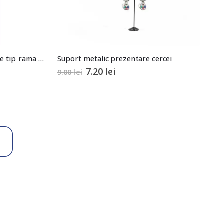
Suport pentru prezentare inele tip rama 25×20,5x10cm
Suport metalic prezentare cercei
7.20
lei
9.00
lei