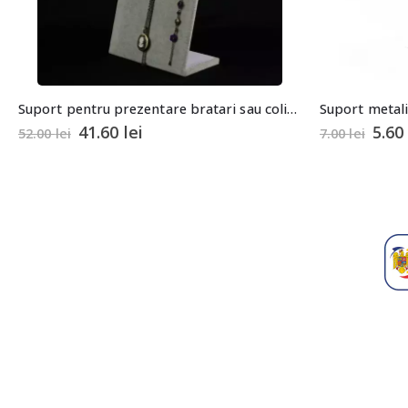
Suport pentru prezentare bratari sau coliere tip rama 24x20cm
Suport metali
41.60
lei
5.6
52.00
lei
7.00
lei