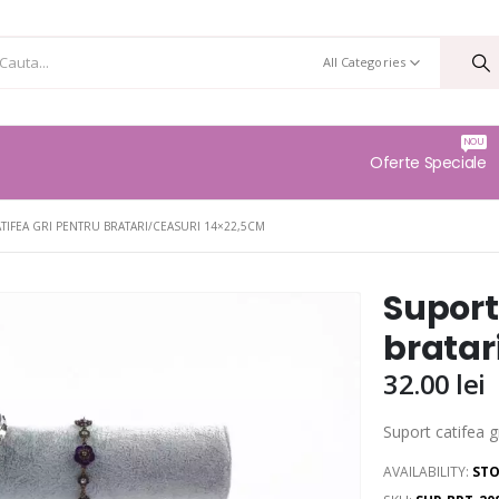
All Categories
NOU
Oferte Speciale
TIFEA GRI PENTRU BRATARI/CEASURI 14×22,5CM
Suport
bratar
32.00
lei
Suport catifea g
AVAILABILITY:
STO