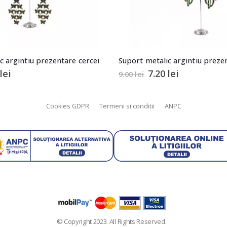
i
Suport metalic argintiu prezentare cercei
7.20
lei
9.00
lei
50.00
lei
Cookies GDPR
Termeni si conditii
ANPC
© Copyright 2023. All Rights Reserved.