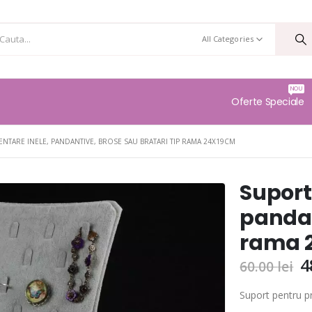
All Categories
NOU
Oferte Speciale
NTARE INELE, PANDANTIVE, BROSE SAU BRATARI TIP RAMA 24X19CM
Suport
pandan
rama 
4
60.00
lei
Suport pentru p