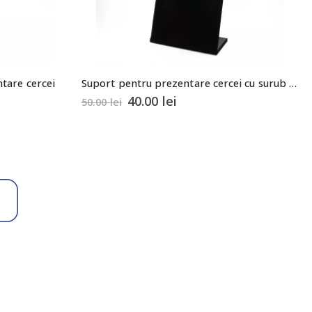
Suport pentru prezentare cercei cu surub tip rama 23x20x8cm
40.00
lei
44.80
lei
56.00
lei