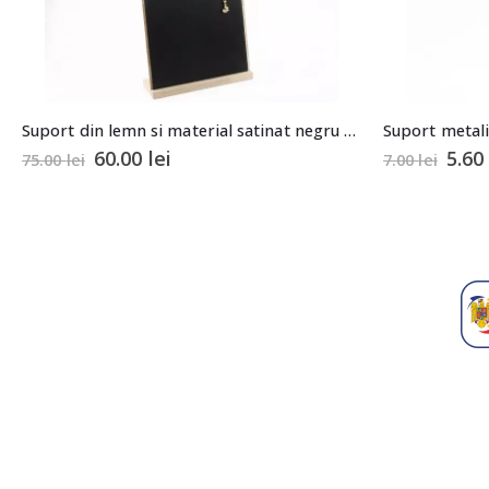
Suport din lemn si material satinat negru pentru coliere sau bratari 25x37cm
Suport metalic argintiu prezentare cerce
5.60
lei
7.00
lei