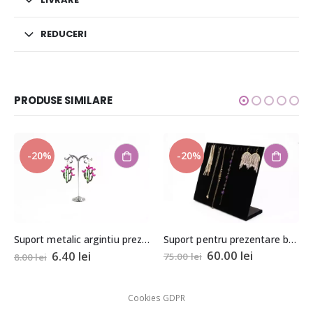
REDUCERI
PRODUSE SIMILARE
0%
-20%
-20%
Suport pentru prezentare bratari si coliere tip rama 23x30x10cm
Suport metalic argintiu prezentare cercei
60.00
lei
6.40
lei
75.00
lei
i
52.00
lei
Cookies GDPR