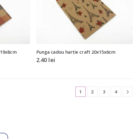
5x19x8cm
Punga cadou hartie craft 20x15x6cm
2.40
lei
1
2
3
4