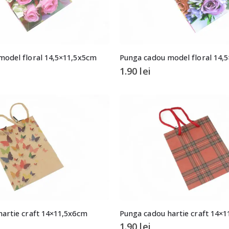
model floral 14,5×11,5x5cm
Punga cadou model floral 14,
1.90
lei
artie craft 14×11,5x6cm
Punga cadou hartie craft 14×
1.90
lei