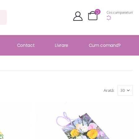
Cos cumparaturi
Contact
Livrare
Cum comand?
Arată: