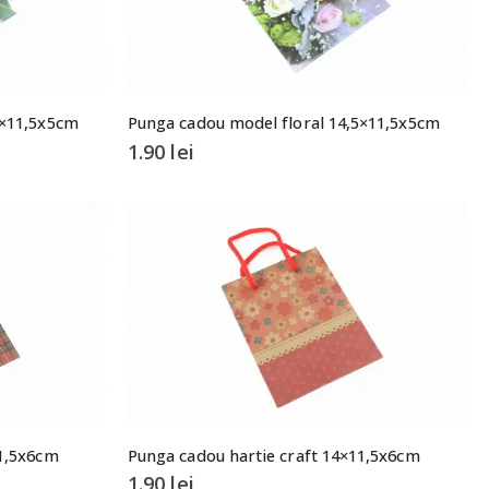
5×11,5x5cm
Punga cadou model floral 14,5×11,5x5cm
1.90
lei
11,5x6cm
Punga cadou hartie craft 14×11,5x6cm
1.90
lei