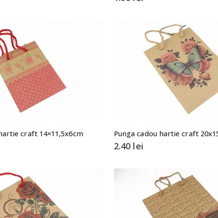
artie craft 14×11,5x6cm
Punga cadou hartie craft 20x
2.40
lei