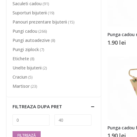
Saculeti cadou
(91)
Suporturi bijuterii
(19)
Panouri prezentare bijuterii
(15)
Pungi cadou
(266)
Punga cadou 
Pungi autoadezive
(8)
1.90
lei
Pungi ziplock
(7)
Etichete
(8)
Unelte bijuterii
(2)
Craciun
(5)
Martisor
(23)
FILTREAZA DUPA PRET
Punga cadou h
1.90
lei
FILTREAZĂ