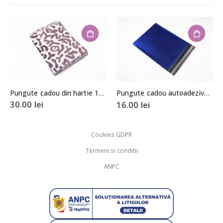
Pungute cadou din hartie 13x16cm (aprox. 100 buc. +/- 2 buc.)
Pungute cadou autoadezive albastru metalizat 15x12cm (aprox. 50 buc. +/- 2 buc.)
30.00
lei
16.00
lei
Cookies GDPR
Termeni si conditii
ANPC