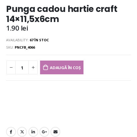
Punga cadou hartie craft
14×11,5x6cm
1.90
lei
AVAILABILITY:
67 ÎN STOC
SKU:
PNCFB_4066
ADAUGĂ ÎN COȘ