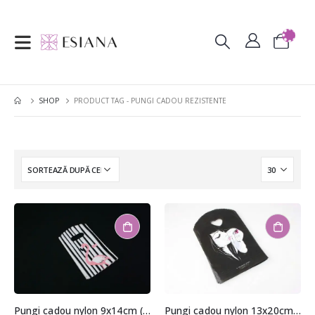
SHOP
PRODUCT TAG -
PUNGI CADOU REZISTENTE
Pungi cadou nylon 9x14cm (aprox. 50 buc. +/- 2 buc.)
Pungi cadou nylon 13x20cm (aprox. 50 buc. +/- 2 buc.)