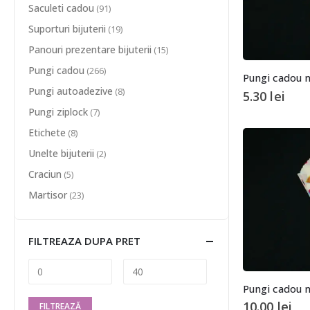
Saculeti cadou
(91)
Suporturi bijuterii
(19)
Panouri prezentare bijuterii
(15)
Pungi cadou
(266)
Pungi autoadezive
(8)
5.30
lei
Pungi ziplock
(7)
Etichete
(8)
Unelte bijuterii
(2)
Craciun
(5)
Martisor
(23)
FILTREAZA DUPA PRET
10.00
lei
FILTREAZĂ