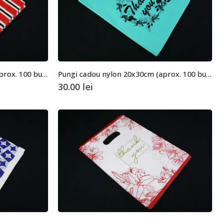
Pungi cadou nylon 20x24cm (aprox. 100 buc. +/- 2 buc.)
Pungi cadou nylon 20x30cm (aprox. 100 buc. +/- 2 buc.)
30.00
lei