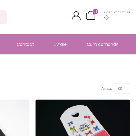
Cos cumparaturi
Contact
Livrare
Cum comand?
Arată: