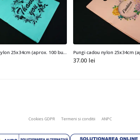
Pungi cadou nylon 25x34cm (aprox. 100 buc. +/- 2 buc.)
37.00
lei
Cookies GDPR
Termeni si conditii
ANPC