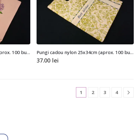
Pungi cadou nylon 25x34cm (aprox. 100 buc. +/- 2 buc.)
Pungi cadou nylon 25x34cm (aprox. 100 buc. +/- 2 buc.)
37.00
lei
1
2
3
4