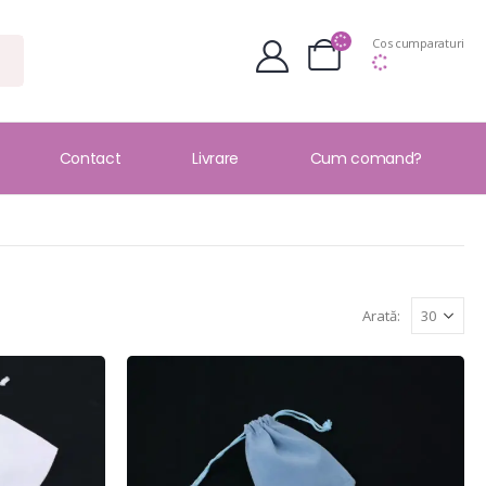
Cos cumparaturi
Contact
Livrare
Cum comand?
Arată: