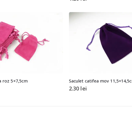
ea roz 5×7,5cm
Saculet catifea mov 11,5×14,5
2.30
lei