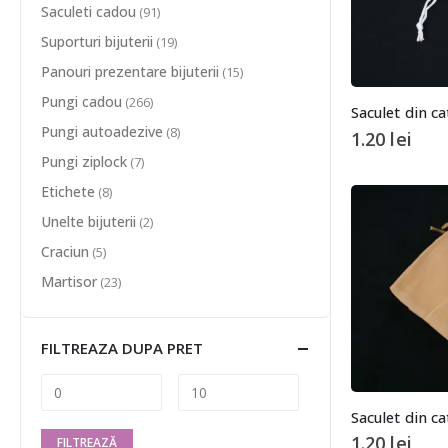
Saculeti cadou
(91)
Suporturi bijuterii
(19)
Panouri prezentare bijuterii
(15)
Pungi cadou
(266)
Saculet din ca
Pungi autoadezive
(8)
1.20
lei
Pungi ziplock
(7)
Etichete
(8)
Unelte bijuterii
(2)
Craciun
(5)
Martisor
(23)
FILTREAZA DUPA PRET
Saculet din c
1.20
lei
FILTREAZĂ