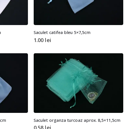
m
Saculet catifea bleu 5×7,5cm
1.00
lei
,5cm
Saculet organza turcoaz aprox. 8,5×11,5cm
0.58
lei