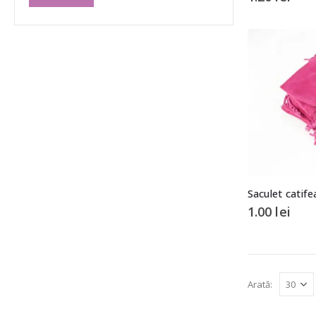
Saculet catif
1.00
lei
Arată: