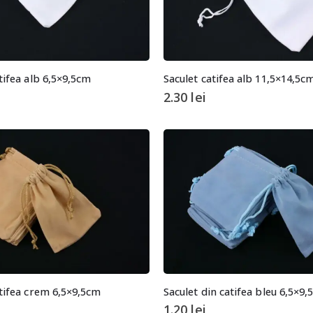
tifea alb 6,5×9,5cm
Saculet catifea alb 11,5×14,5c
2.30
lei
atifea crem 6,5×9,5cm
Saculet din catifea bleu 6,5×9
1.20
lei