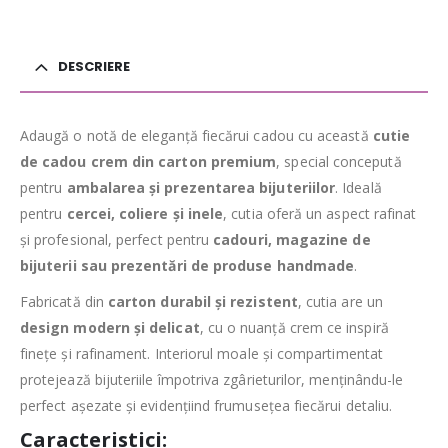
DESCRIERE
Adaugă o notă de eleganță fiecărui cadou cu această
cutie
de cadou crem din carton premium
, special concepută
pentru
ambalarea și prezentarea bijuteriilor
. Ideală
pentru
cercei, coliere și inele
, cutia oferă un aspect rafinat
și profesional, perfect pentru
cadouri, magazine de
bijuterii sau prezentări de produse handmade
.
Fabricată din
carton durabil și rezistent
, cutia are un
design modern și delicat
, cu o nuanță crem ce inspiră
finețe și rafinament. Interiorul moale și compartimentat
protejează bijuteriile împotriva zgârieturilor, menținându-le
perfect așezate și evidențiind frumusețea fiecărui detaliu.
Caracteristici: