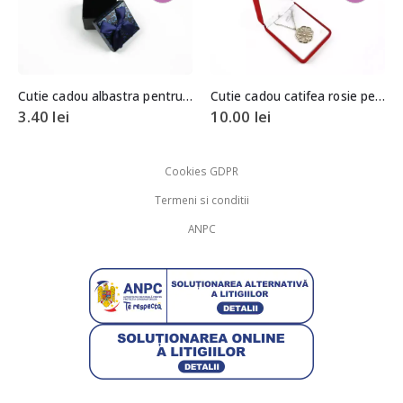
Cutie cadou alba pentru inel sau cercei 3,5×4,5×4,5cm
inel/cercei 3,5×4,5×4,5cm
Cutie cadou catifea rosie pentru colier/pandantiv
3.06
lei
10.00
lei
3.40
lei
Cookies GDPR
Termeni si conditii
ANPC