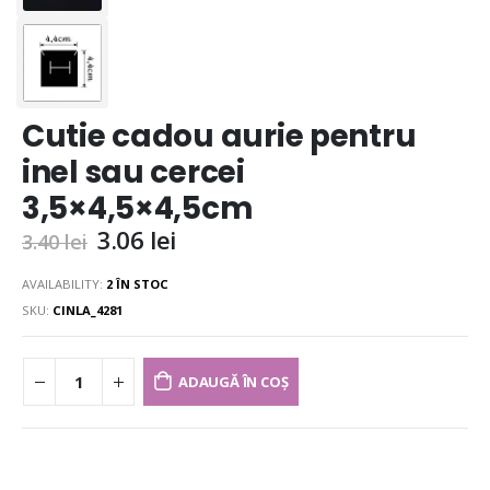
Cutie cadou aurie pentru
inel sau cercei
3,5×4,5×4,5cm
3.06
lei
3.40
lei
AVAILABILITY:
2 ÎN STOC
SKU:
CINLA_4281
ADAUGĂ ÎN COȘ