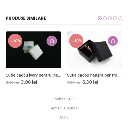
PRODUSE SIMILARE
-10%
Cutie cadou ivory pentru inel/cercei
Cutie cadou neagra pentru bijuterii cu pernita 5,5x8x8,5cm
06
lei
6.30
lei
10.00
lei
7.00
lei
Cookies GDPR
Termeni si conditii
ANPC