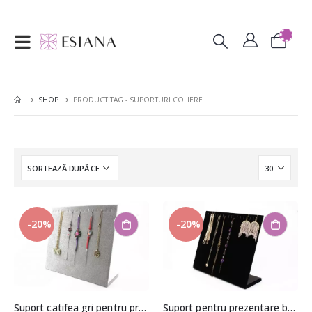
SHOP
PRODUCT TAG -
SUPORTURI COLIERE
-20%
-20%
Suport catifea gri pentru prezentare bratari si coliere tip rama 26x32x10cm
Suport pentru prezentare bratari si coliere tip rama 23x30x10cm