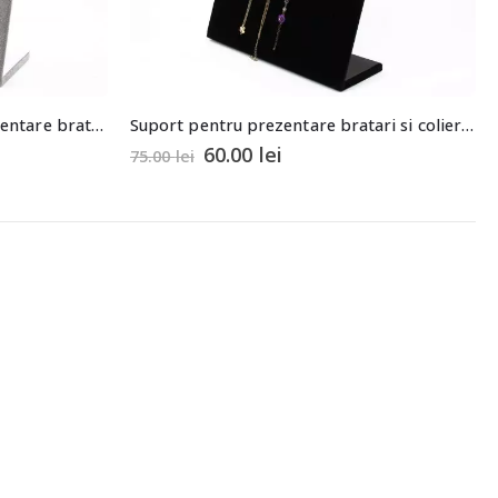
Suport catifea gri pentru prezentare bratari si coliere tip rama 26x32x10cm
Suport pentru prezentare bratari si coliere tip rama 23x30x10cm
60.00
lei
75.00
lei