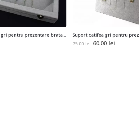
Panou catifea gri pentru prezentare bratari sau coliere
60.00
lei
75.00
lei