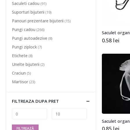
Saculeti cadou
(91)
Suporturi bijuterii
(19)
Panouri prezentare bijuterii
(15)
Pungi cadou
(266)
Pungi autoadezive
(8)
0.58
lei
Pungi ziplock
(7)
Etichete
(8)
Unelte bijuterii
(2)
Craciun
(5)
Martisor
(23)
FILTREAZA DUPA PRET
Saculet organ
0.85
lei
FILTREAZĂ