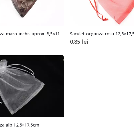
Saculet organza maro inchis aprox. 8,5×11,5cm
Saculet organza rosu 12,5×17
0.85
lei
za alb 12,5×17,5cm