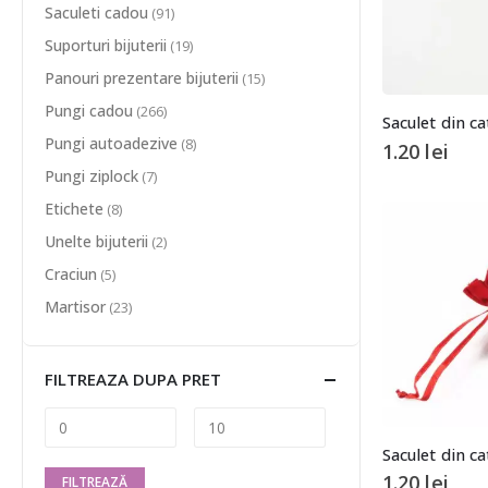
Saculeti cadou
(91)
Suporturi bijuterii
(19)
Panouri prezentare bijuterii
(15)
Pungi cadou
(266)
Saculet din c
Pungi autoadezive
(8)
1.20
lei
Pungi ziplock
(7)
Etichete
(8)
Unelte bijuterii
(2)
Craciun
(5)
Martisor
(23)
FILTREAZA DUPA PRET
Saculet din ca
1.20
lei
FILTREAZĂ