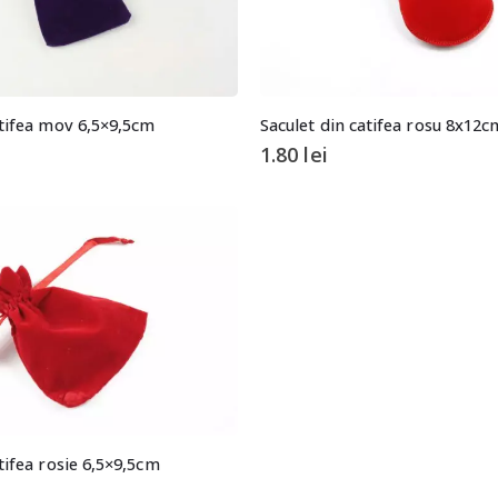
atifea mov 6,5×9,5cm
Saculet din catifea rosu 8x12c
1.80
lei
tifea rosie 6,5×9,5cm