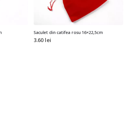
m
Saculet din catifea rosu 16×22,5cm
3.60
lei