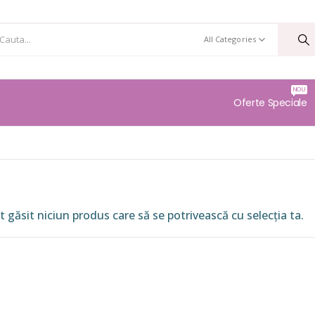
All Categories
NOU
Oferte Speciale
 găsit niciun produs care să se potrivească cu selecția ta.