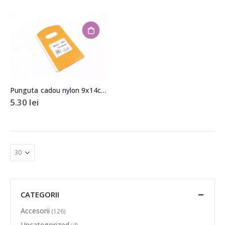
Punguta cadou nylon 9x14cm (aprox. 50 buc. +/- 2 buc.)
5.30
lei
CATEGORII
Accesorii
(126)
Uncategorized