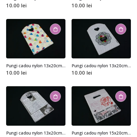
10.00
lei
10.00
lei
Pungi cadou nylon 13x20cm (aprox. 50 buc. +/- 2 buc.)
Pungi cadou nylon 13x20cm (aprox. 50 buc. +/- 2 buc.)
10.00
lei
10.00
lei
Pungi cadou nylon 13x20cm (aprox. 50 buc. +/- 2 buc.)
Pungi cadou nylon 15x20cm (aprox. 100 buc. +/- 2 buc.)