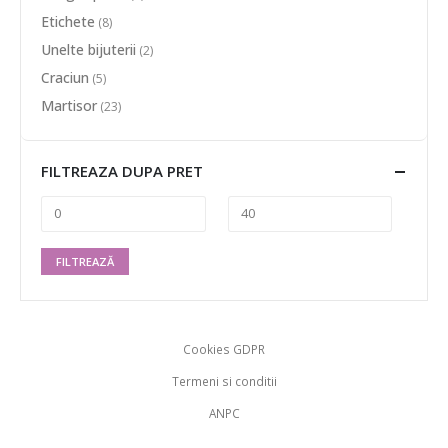
Etichete
(8)
Unelte bijuterii
(2)
Craciun
(5)
Martisor
(23)
FILTREAZA DUPA PRET
FILTREAZĂ
Cookies GDPR
Termeni si conditii
ANPC