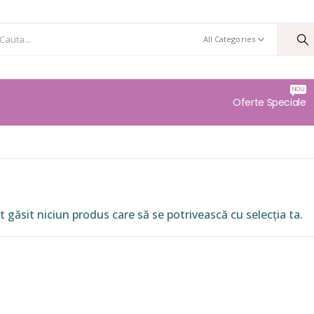
All Categories
NOU
Oferte Speciale
 găsit niciun produs care să se potrivească cu selecția ta.