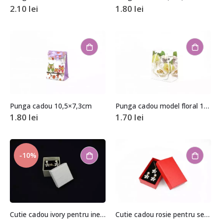
2.10
lei
1.80
lei
Punga cadou 10,5×7,3cm
Punga cadou model floral 11x9x5cm
1.80
lei
1.70
lei
-10%
Cutie cadou ivory pentru inel sau cercei 3,5×4,5×4,5cm
Cutie cadou rosie pentru set (cercei, colier si inel) 2,5x5x8cm