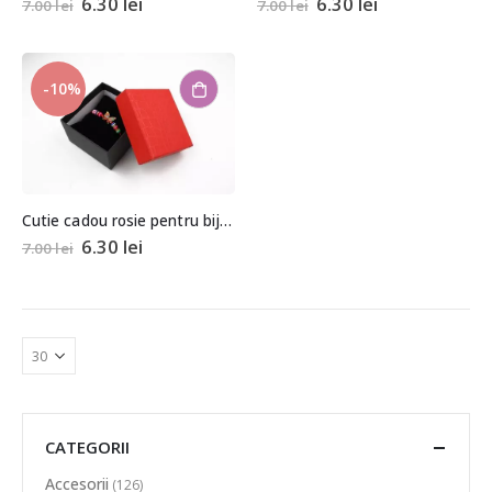
6.30
lei
6.30
lei
7.00
lei
7.00
lei
-10%
Cutie cadou rosie pentru bijuterii cu pernita 5,5x8x8,5cm
6.30
lei
7.00
lei
CATEGORII
Accesorii
(126)