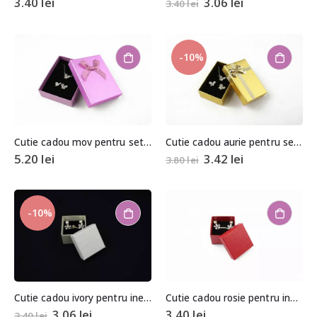
3.40
lei
3.06
lei
3.40
lei
-10%
Cutie cadou mov pentru set (cercei, colier si inel) 2,5x7x9,5cm
Cutie cadou aurie pentru set (cercei, colier si inel) 2,5x5x8cm
5.20
lei
3.42
lei
3.80
lei
-10%
Cutie cadou ivory pentru inel sau cercei 3,5×4,5×4,5cm
Cutie cadou rosie pentru inel sau cercei 3,5×4,5×4,5cm
3.06
lei
3.40
lei
3.40
lei