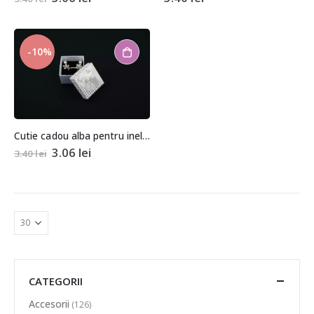
-10%
Cutie cadou alba pentru inel sau cercei 3,5×4,5×4,5cm
3.06
lei
3.40
lei
CATEGORII
Accesorii
(126)