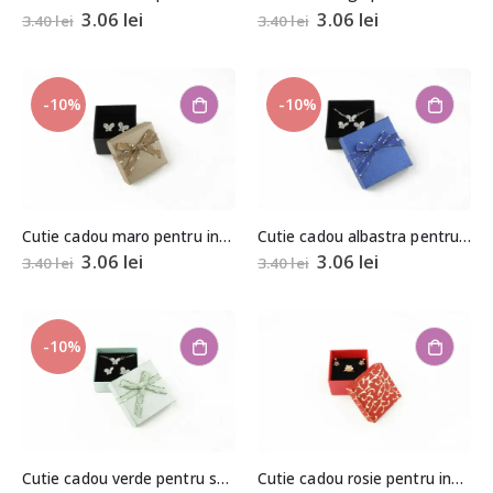
3.06
lei
3.06
lei
3.40
lei
3.40
lei
-10%
-10%
Cutie cadou maro pentru inel/cercei 3,5×4,5×4,5cm
Cutie cadou albastra pentru set (cercei, colier si inel) 2,5×5,5×5,5cm
3.06
lei
3.06
lei
3.40
lei
3.40
lei
-10%
Cutie cadou verde pentru set (cercei, colier si inel) 2,5×5,5×5,5cm
Cutie cadou rosie pentru inel/cercei 3,5×4,5×4,5cm