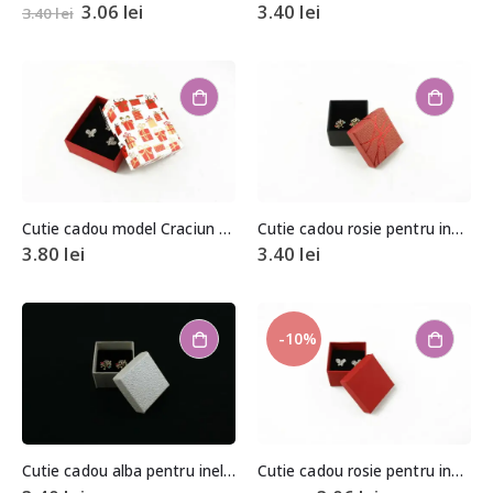
3.06
lei
3.40
lei
3.40
lei
Cutie cadou model Craciun pentru set (cercei, colier si inel) 3x7x8cm
Cutie cadou rosie pentru inel/cercei 3,5×4,5×4,5cm
3.80
lei
3.40
lei
-10%
Cutie cadou alba pentru inel/cercei 3,5×4,5×4,5cm
Cutie cadou rosie pentru inel/cercei 3,5×4,5×4,5cm