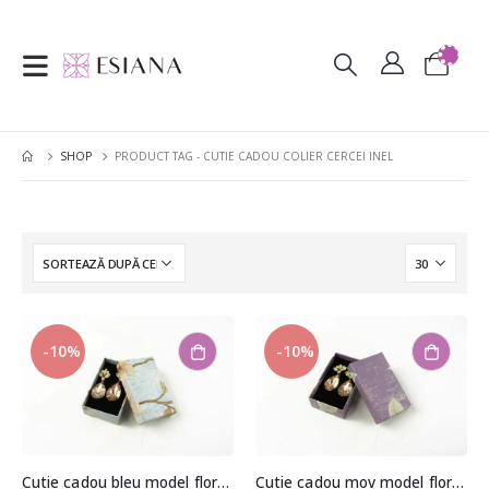
SHOP
PRODUCT TAG -
CUTIE CADOU COLIER CERCEI INEL
-10%
-10%
Cutie cadou bleu model floral pentru set (cercei, colier si inel)
Cutie cadou mov model floral pentru set (cercei, colier si inel)