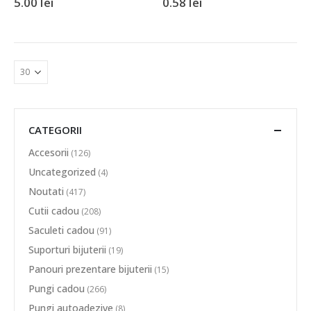
5.00
lei
0.58
lei
CATEGORII
Accesorii
(126)
Uncategorized
(4)
Noutati
(417)
Cutii cadou
(208)
Saculeti cadou
(91)
Suporturi bijuterii
(19)
Panouri prezentare bijuterii
(15)
Pungi cadou
(266)
Pungi autoadezive
(8)