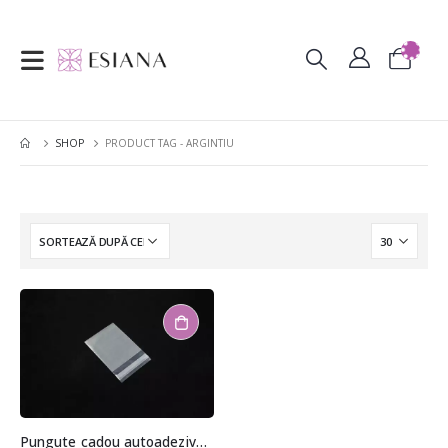
SHOP
PRODUCT TAG -
ARGINTIU
Pungute cadou autoadezive argintiu metalizat 7x6cm (aprox. 50 buc. +/- 2 buc.)