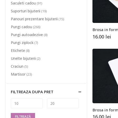
Saculeti cadou
(91)
Suporturi bijuterii
(19)
Panouri prezentare bijuterii
(15)
Pungi cadou
(266)
Brosa in form
Pungi autoadezive
(8)
16.00
lei
Pungi ziplock
(7)
Etichete
(8)
Unelte bijuterii
(2)
Craciun
(5)
Martisor
(23)
FILTREAZA DUPA PRET
Brosa in form
16.00
lei
FILTREAZĂ