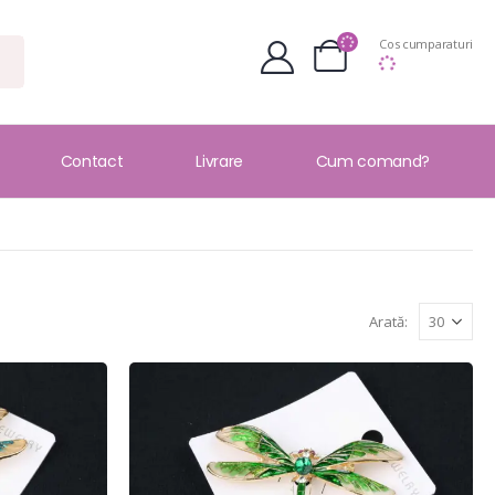
Cos cumparaturi
Contact
Livrare
Cum comand?
Arată: