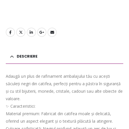
DESCRIERE
Adaugă un plus de rafinament ambalajului tău cu acești
săculeți negri din catifea, perfecți pentru a păstra în siguranță
și cu stil bijuterii, monede, cristale, cadouri sau alte obiecte de
valoare.
✨ Caracteristici:
Material premium: Fabricat din catifea moale și delicată,
oferind un aspect elegant și o textură plăcută la atingere.
Culoare sofisticată: Negrul profund adaugă un aer de lux și