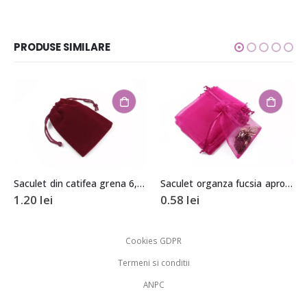
PRODUSE SIMILARE
Saculet din catifea grena 6,5×9,5cm
Saculet organza fucsia aprox. 8,5×11,5cm
lei
0.58
lei
1.20
lei
Cookies GDPR
Termeni si conditii
ANPC