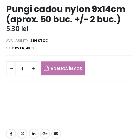
Pungi cadou nylon 9x14cm
(aprox. 50 buc. +/- 2 buc.)
5.30
lei
AVAILABILITY:
4 ÎN STOC
SKU:
PSTA_4050
ADAUGĂ ÎN COȘ