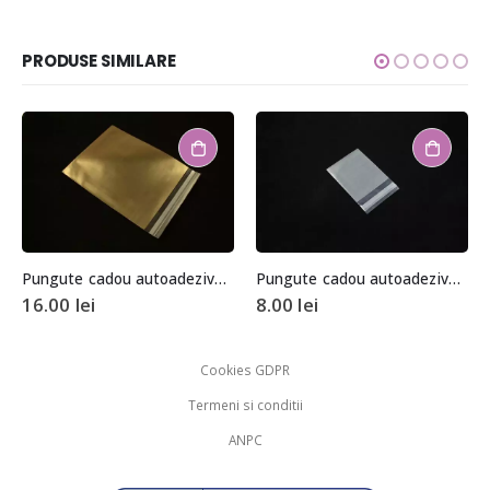
PRODUSE SIMILARE
Pungute cadou autoadezive auriu metalizat 15x12cm (aprox. 50 buc. +/- 2 buc.)
Pungute cadou autoadezive argintiu metalizat 7x6cm (aprox. 50 buc. +/- 2 buc.)
16.00
lei
8.00
lei
Cookies GDPR
Termeni si conditii
ANPC