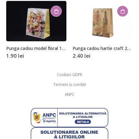
Punga cadou model floral 14,5×11,5x6cm
Punga cadou hartie craft 20x15x6cm
1.90
lei
2.40
lei
Cookies GDPR
Termeni si conditii
ANPC