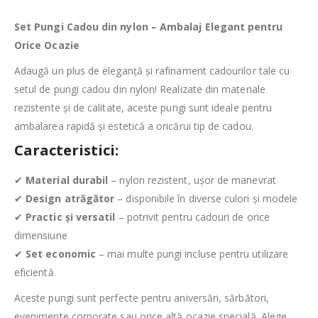
Set Pungi Cadou din nylon – Ambalaj Elegant pentru
Orice Ocazie
Adaugă un plus de eleganță și rafinament cadourilor tale cu
setul de pungi cadou din nylon! Realizate din materiale
rezistente și de calitate, aceste pungi sunt ideale pentru
ambalarea rapidă și estetică a oricărui tip de cadou.
Caracteristici:
✔
Material durabil
– nylon rezistent, ușor de manevrat
✔
Design atrăgător
– disponibile în diverse culori și modele
✔
Practic și versatil
– potrivit pentru cadouri de orice
dimensiune
✔
Set economic
– mai multe pungi incluse pentru utilizare
eficientă
Aceste pungi sunt perfecte pentru aniversări, sărbători,
evenimente corporate sau orice altă ocazie specială. Alege