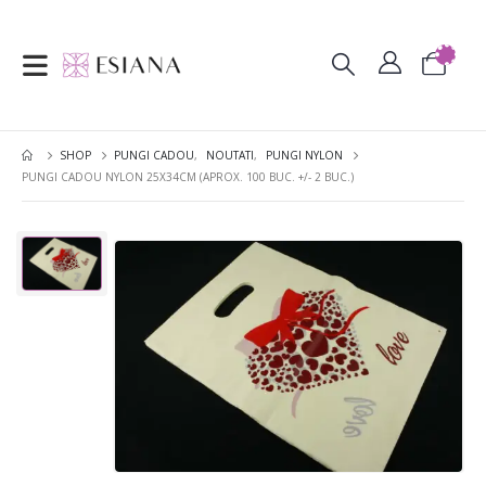
SHOP
PUNGI CADOU
,
NOUTATI
,
PUNGI NYLON
PUNGI CADOU NYLON 25X34CM (APROX. 100 BUC. +/- 2 BUC.)