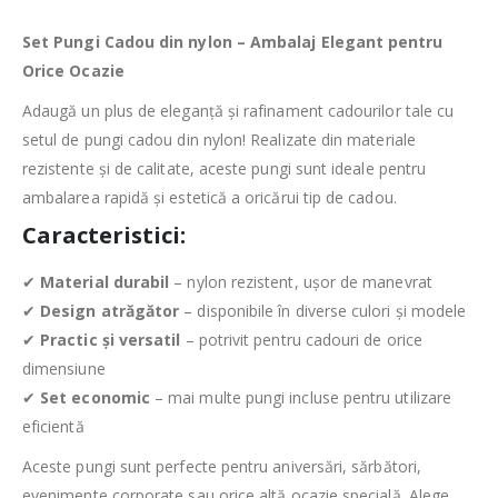
Set Pungi Cadou din nylon – Ambalaj Elegant pentru
Orice Ocazie
Adaugă un plus de eleganță și rafinament cadourilor tale cu
setul de pungi cadou din nylon! Realizate din materiale
rezistente și de calitate, aceste pungi sunt ideale pentru
ambalarea rapidă și estetică a oricărui tip de cadou.
Caracteristici:
✔
Material durabil
– nylon rezistent, ușor de manevrat
✔
Design atrăgător
– disponibile în diverse culori și modele
✔
Practic și versatil
– potrivit pentru cadouri de orice
dimensiune
✔
Set economic
– mai multe pungi incluse pentru utilizare
eficientă
Aceste pungi sunt perfecte pentru aniversări, sărbători,
evenimente corporate sau orice altă ocazie specială. Alege