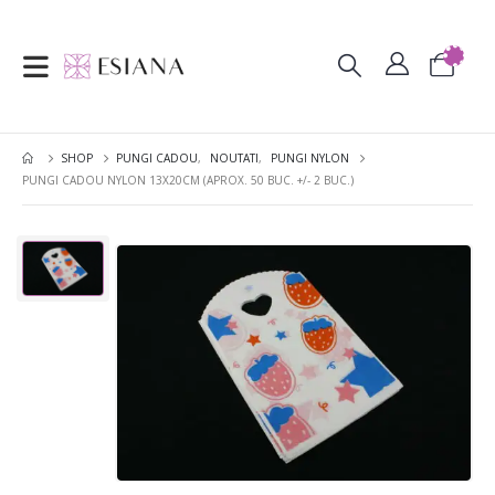
SHOP
PUNGI CADOU
,
NOUTATI
,
PUNGI NYLON
PUNGI CADOU NYLON 13X20CM (APROX. 50 BUC. +/- 2 BUC.)