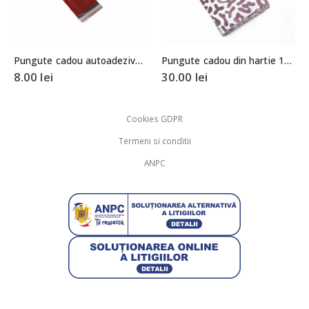
Pungute cadou din hartie 13x16cm (aprox. 100 buc. +/- 2 buc.)
Pungute cadou autoadezive rosu metalizat 7x6cm (aprox. 50 buc. +/- 2 buc.)
30.00
lei
8.00
lei
Cookies GDPR
Termeni si conditii
ANPC