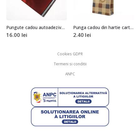
Pungute cadou autoadezive rosu metalizat 15x12cm (aprox. 50 buc. +/- 2 buc.)
Punga cadou din hartie cartonata 6x15x20cm
16.00
lei
2.40
lei
Cookies GDPR
Termeni si conditii
ANPC