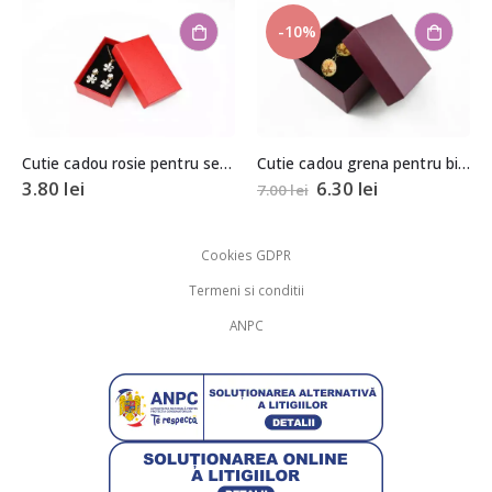
-10%
Cutie cadou rosie pentru set (cercei, colier si inel) 2,5x5x8cm
Cutie cadou grena pentru bijuterii cu pernita 5,5x8x8,5cm
3.80
lei
6.30
lei
7.00
lei
Cookies GDPR
Termeni si conditii
ANPC