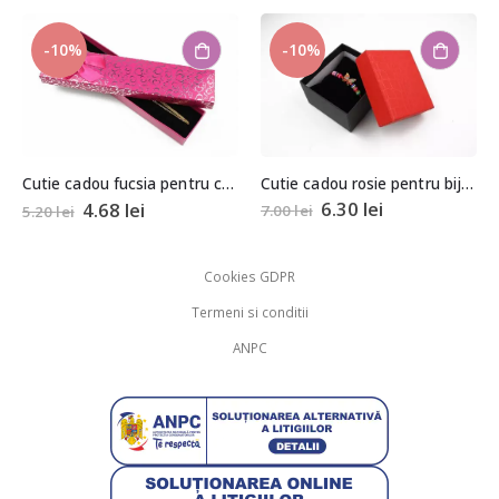
-10%
-10%
Cutie cadou rosie pentru bijuterii cu pernita 5,5x8x8,5cm
Cutie cadou fucsia pentru colier, bratara sau ceas 2×4,5×20,5cm
6.30
lei
4.68
lei
7.00
lei
5.20
lei
Cookies GDPR
Termeni si conditii
ANPC