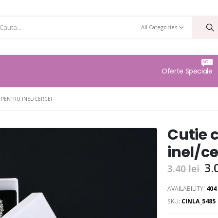
All Categories
NOU
Oferte Speciale
 PENTRU INEL/CERCEI
Cutie 
inel/ce
3.
3.40
lei
AVAILABILITY:
404
SKU:
CINLA_5485