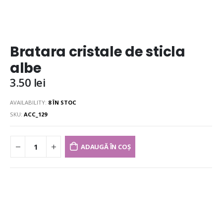
Bratara cristale de sticla
albe
3.50
lei
AVAILABILITY:
8 ÎN STOC
SKU:
ACC_129
ADAUGĂ ÎN COȘ